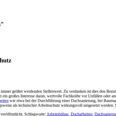
s"
chutz
en immer größer werdenden Stellenwert. Zu verdanken ist dies den Beru
 ein großes Interesse daran, wertvolle Fachkräfte vor Unfällen oder a
eiten
wie etwa bei der Durchführung einer Dachsanierung, bei Baumar
sweise als technischer Arbeitsschutz wirkungsvoll umgesetzt werden.
veröffentlicht. Schlagworte:
Arbeitsbühne
,
Dacharbeiten
,
Dachsanieru