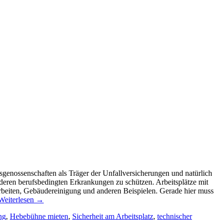
fsgenossenschaften als Träger der Unfallversicherungen und natürlich
nderen berufsbedingten Erkrankungen zu schützen. Arbeitsplätze mit
beiten, Gebäudereinigung und anderen Beispielen. Gerade hier muss
Weiterlesen
→
ng
,
Hebebühne mieten
,
Sicherheit am Arbeitsplatz
,
technischer