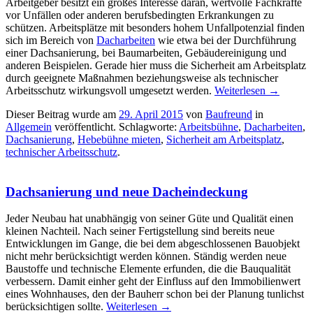
Arbeitgeber besitzt ein großes Interesse daran, wertvolle Fachkräfte
vor Unfällen oder anderen berufsbedingten Erkrankungen zu
schützen. Arbeitsplätze mit besonders hohem Unfallpotenzial finden
sich im Bereich von
Dacharbeiten
wie etwa bei der Durchführung
einer Dachsanierung, bei Baumarbeiten, Gebäudereinigung und
anderen Beispielen. Gerade hier muss die Sicherheit am Arbeitsplatz
durch geeignete Maßnahmen beziehungsweise als technischer
Arbeitsschutz wirkungsvoll umgesetzt werden.
Weiterlesen
→
Dieser Beitrag wurde am
29. April 2015
von
Baufreund
in
Allgemein
veröffentlicht. Schlagworte:
Arbeitsbühne
,
Dacharbeiten
,
Dachsanierung
,
Hebebühne mieten
,
Sicherheit am Arbeitsplatz
,
technischer Arbeitsschutz
.
Dachsanierung und neue Dacheindeckung
Jeder Neubau hat unabhängig von seiner Güte und Qualität einen
kleinen Nachteil. Nach seiner Fertigstellung sind bereits neue
Entwicklungen im Gange, die bei dem abgeschlossenen Bauobjekt
nicht mehr berücksichtigt werden können. Ständig werden neue
Baustoffe und technische Elemente erfunden, die die Bauqualität
verbessern. Damit einher geht der Einfluss auf den Immobilienwert
eines Wohnhauses, den der Bauherr schon bei der Planung tunlichst
berücksichtigen sollte.
Weiterlesen
→