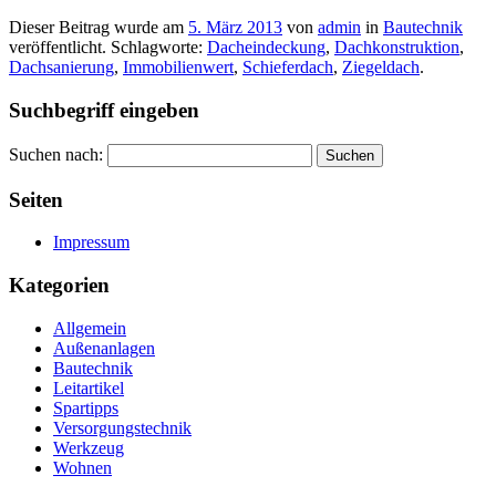
Dieser Beitrag wurde am
5. März 2013
von
admin
in
Bautechnik
veröffentlicht. Schlagworte:
Dacheindeckung
,
Dachkonstruktion
,
Dachsanierung
,
Immobilienwert
,
Schieferdach
,
Ziegeldach
.
Suchbegriff eingeben
Suchen nach:
Seiten
Impressum
Kategorien
Allgemein
Außenanlagen
Bautechnik
Leitartikel
Spartipps
Versorgungstechnik
Werkzeug
Wohnen