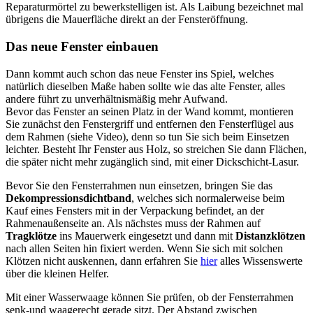
Reparaturmörtel zu bewerkstelligen ist. Als Laibung bezeichnet mal
übrigens die Mauerfläche direkt an der Fensteröffnung.
Das neue Fenster einbauen
Dann kommt auch schon das neue Fenster ins Spiel, welches
natürlich dieselben Maße haben sollte wie das alte Fenster, alles
andere führt zu unverhältnismäßig mehr Aufwand.
Bevor das Fenster an seinen Platz in der Wand kommt, montieren
Sie zunächst den Fenstergriff und entfernen den Fensterflügel aus
dem Rahmen (siehe Video), denn so tun Sie sich beim Einsetzen
leichter. Besteht Ihr Fenster aus Holz, so streichen Sie dann Flächen,
die später nicht mehr zugänglich sind, mit einer Dickschicht-Lasur.
Bevor Sie den Fensterrahmen nun einsetzen, bringen Sie das
Dekompressionsdichtband
, welches sich normalerweise beim
Kauf eines Fensters mit in der Verpackung befindet, an der
Rahmenaußenseite an. Als nächstes muss der Rahmen auf
Tragklötze
ins Mauerwerk eingesetzt und dann mit
Distanzklötzen
nach allen Seiten hin fixiert werden. Wenn Sie sich mit solchen
Klötzen nicht auskennen, dann erfahren Sie
hier
alles Wissenswerte
über die kleinen Helfer.
Mit einer Wasserwaage können Sie prüfen, ob der Fensterrahmen
senk-und waagerecht gerade sitzt. Der Abstand zwischen