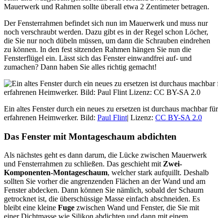
Mauerwerk und Rahmen sollte überall etwa 2 Zentimeter betragen.
Der Fensterrahmen befindet sich nun im Mauerwerk und muss nur
noch verschraubt werden. Dazu gibt es in der Regel schon Löcher,
die Sie nur noch dübeln müssen, um dann die Schrauben eindrehen
zu können. In den fest sitzenden Rahmen hängen Sie nun die
Fensterflügel ein. Lässt sich das Fenster einwandfrei auf- und
zumachen? Dann haben Sie alles richtig gemacht!
Ein altes Fenster durch ein neues zu ersetzen ist durchaus machbar fü
erfahrenen Heimwerker. Bild:
Paul Flint
| Lizenz:
CC BY-SA 2.0
Das Fenster mit Montageschaum abdichten
Als nächstes geht es dann darum, die Lücke zwischen Mauerwerk
und Fensterrahmen zu schließen. Das geschieht mit
Zwei-
Komponenten-Montageschaum
, welcher stark aufquillt. Deshalb
sollten Sie vorher die angrenzenden Flächen an der Wand und am
Fenster abdecken. Dann können Sie nämlich, sobald der Schaum
getrocknet ist, die überschüssige Masse einfach abschneiden. Es
bleibt eine kleine
Fuge
zwischen Wand und Fenster, die Sie mit
einer Dichtmasse wie Silikon abdichten und dann mit einem