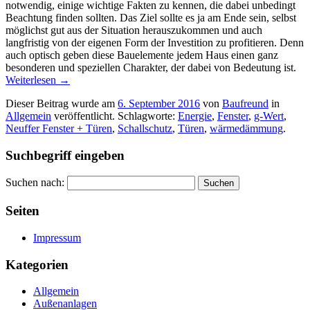
notwendig, einige wichtige Fakten zu kennen, die dabei unbedingt
Beachtung finden sollten. Das Ziel sollte es ja am Ende sein, selbst
möglichst gut aus der Situation herauszukommen und auch
langfristig von der eigenen Form der Investition zu profitieren. Denn
auch optisch geben diese Bauelemente jedem Haus einen ganz
besonderen und speziellen Charakter, der dabei von Bedeutung ist.
Weiterlesen
→
Dieser Beitrag wurde am
6. September 2016
von
Baufreund
in
Allgemein
veröffentlicht. Schlagworte:
Energie
,
Fenster
,
g-Wert
,
Neuffer Fenster + Türen
,
Schallschutz
,
Türen
,
wärmedämmung
.
Suchbegriff eingeben
Suchen nach:
Seiten
Impressum
Kategorien
Allgemein
Außenanlagen