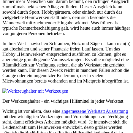
Immer mehr Menschen sind darum bemüht, den richtigen Ausgleich
zum oftmals hektischen Alltag zu finden. Dieser Ausgleich kann
sowohl durch Sport, Hobbygärtnern, oder einfach nur durch das
vielgeliebte Heimwerken stattfinden, dem sich besonders die
Männerwelt mit znehmender Hingabe widmet. Was früher als
typische Rentnerbeschäftigung galt, wird heute auch immer häufiger
von jüngeren Personen betrieben.
In ihrer Welt – zwischen Schrauben, Holz und Sägen – kann man(n)
gut abschalten und seiner Phantasie freien Lauf lassen. Um das
Hobby „Heimwerken“ entsprechend ausführen zu können, gibt es
aber einige grundlegende Voraussetzungen. Es sollte möglichst eine
Räumlichkeit zur Verfügung stehen, die als Werkstatt eingerichtet
werden kann. Für diesen Zweck reicht in manchen Fällen schon die
Garage oder ein ungenutzter Kellerraum, der in vielen
Mietwohnungen bereits vorhanden und im Mietpreis inbegriffen ist.
Der Werkzeughalter - ein wichtiges Hilfsmittel in jeder Werkstatt
Wichtig ist vor allem, dass eine
angemessene Werkstatt Ausstattung
mit den wichtigsten Werkzeugen und Vorrichtungen zur Verfügung
steht, damit effektives Arbeiten möglich wird. Je intensiver sich die
Leidenschaft zum Heimwerken entwickelt, desto größer werden
nämlich die Bedürfnisse für effektive Hilfsmittel jeglicher Art. In