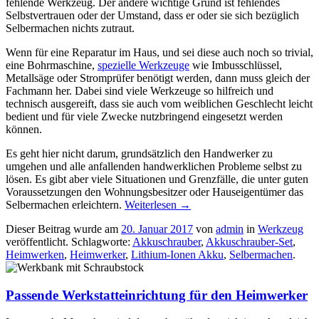
fehlende Werkzeug. Der andere wichtige Grund ist fehlendes
Selbstvertrauen oder der Umstand, dass er oder sie sich bezüglich
Selbermachen nichts zutraut.
Wenn für eine Reparatur im Haus, und sei diese auch noch so trivial,
eine Bohrmaschine,
spezielle Werkzeuge
wie Imbusschlüssel,
Metallsäge oder Stromprüfer benötigt werden, dann muss gleich der
Fachmann her. Dabei sind viele Werkzeuge so hilfreich und
technisch ausgereift, dass sie auch vom weiblichen Geschlecht leicht
bedient und für viele Zwecke nutzbringend eingesetzt werden
können.
Es geht hier nicht darum, grundsätzlich den Handwerker zu
umgehen und alle anfallenden handwerklichen Probleme selbst zu
lösen. Es gibt aber viele Situationen und Grenzfälle, die unter guten
Voraussetzungen den Wohnungsbesitzer oder Hauseigentümer das
Selbermachen erleichtern.
Weiterlesen
→
Dieser Beitrag wurde am
20. Januar 2017
von
admin
in
Werkzeug
veröffentlicht. Schlagworte:
Akkuschrauber
,
Akkuschrauber-Set
,
Heimwerken
,
Heimwerker
,
Lithium-Ionen Akku
,
Selbermachen
.
Passende Werkstatteinrichtung für den Heimwerker