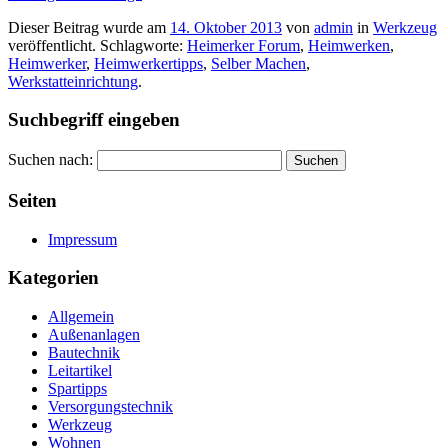
Dieser Beitrag wurde am
14. Oktober 2013
von
admin
in
Werkzeug
veröffentlicht. Schlagworte:
Heimerker Forum
,
Heimwerken
,
Heimwerker
,
Heimwerkertipps
,
Selber Machen
,
Werkstatteinrichtung
.
Suchbegriff eingeben
Suchen nach:
Seiten
Impressum
Kategorien
Allgemein
Außenanlagen
Bautechnik
Leitartikel
Spartipps
Versorgungstechnik
Werkzeug
Wohnen