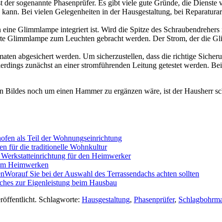
ist der sogenannte Phasenprüfer. Es gibt viele gute Gründe, die Diens
kann. Bei vielen Gelegenheiten in der Hausgestaltung, bei Reparaturar
n eine Glimmlampe integriert ist. Wird die Spitze des Schraubendrehers
ierte Glimmlampe zum Leuchten gebracht werden. Der Strom, der die Gl
aten abgesichert werden. Um sicherzustellen, dass die richtige Sicher
lerdings zunächst an einer stromführenden Leitung getestet werden. Be
en Bildes noch um einen Hammer zu ergänzen wäre, ist der Hausherr sch
fen als Teil der Wohnungseinrichtung
n für die traditionelle Wohnkultur
 Werkstatteinrichtung für den Heimwerker
zum Heimwerken
Worauf Sie bei der Auswahl des Terrassendachs achten sollten
iches zur Eigenleistung beim Hausbau
röffentlicht. Schlagworte:
Hausgestaltung
,
Phasenprüfer
,
Schlagbohrma