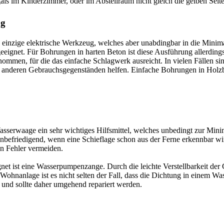
egals im Kinderzimmer, oder im Abstellraum nicht gleich die gelben Se
ug
s einzige elektrische Werkzeug, welches aber unabdingbar in die Mini
geeignet. Für Bohrungen in harten Beton ist diese Ausführung allerdin
en, für die das einfache Schlagwerk ausreicht. In vielen Fällen sin
nderen Gebrauchsgegenständen helfen. Einfache Bohrungen in Holzbret
erwaage ein sehr wichtiges Hilfsmittel, welches unbedingt zur Minimal
r unbefriedigend, wenn eine Schieflage schon aus der Ferne erkennbar
en Fehler vermeiden.
 ist eine Wasserpumpenzange. Durch die leichte Verstellbarkeit der Gr
r Wohnanlage ist es nicht selten der Fall, dass die Dichtung in einem 
nd sollte daher umgehend repariert werden.