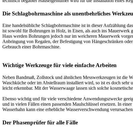
technisch begabter Hauseigentümer wird für die Installation eines R
Die Schlagbohrmaschine als unentbehrliches Werkze
Eine handelsübliche Schlagbohrmaschine ist in dieser Aufzählung da
ist sowohl für Bohrungen in Holz, in Eisen, als auch ins Mauerwerk 
Haus werden Bohrungen jedoch nur im weicheren Mauerwerk vorgenomm
Anbringung von Regalen, der Befestigung von Hängeschränken oder a
Gebrauch einer Bohrmaschine.
Wichtige Werkzeuge für viele einfache Arbeiten
Neben Bandmaß, Zollstock und ähnlichen Messwerkzeugen ist die Wass
Waschküche oder im Abstellraum installiert wird, so ist es doch seh
leicht erkennbar. Mit der Wasserwaage lassen sich solche kosmetisch
Ebenso wichtig und für viele verschiedene Anwendungszwecke geeignet
und in vielen Fällen einen passenden Maulschlüssel ersetzen. In eine
Wasserhahn kann eine erhebliche Wasserverschwendung verursachen u
Der Phasenprüfer für alle Fälle