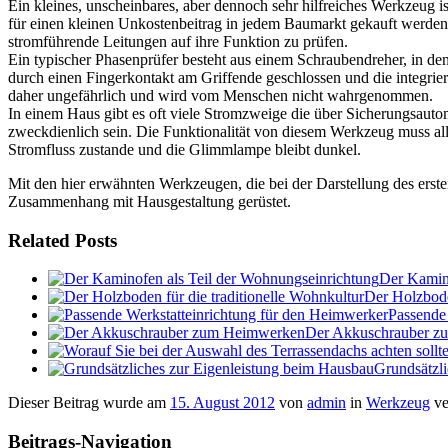
Ein kleines, unscheinbares, aber dennoch sehr hilfreiches Werkzeug 
für einen kleinen Unkostenbeitrag in jedem Baumarkt gekauft werden 
stromführende Leitungen auf ihre Funktion zu prüfen.
Ein typischer Phasenprüfer besteht aus einem Schraubendreher, in de
durch einen Fingerkontakt am Griffende geschlossen und die integr
daher ungefährlich und wird vom Menschen nicht wahrgenommen.
In einem Haus gibt es oft viele Stromzweige die über Sicherungsautom
zweckdienlich sein. Die Funktionalität von diesem Werkzeug muss al
Stromfluss zustande und die Glimmlampe bleibt dunkel.
Mit den hier erwähnten Werkzeugen, die bei der Darstellung des erst
Zusammenhang mit Hausgestaltung gerüstet.
Related Posts
Der Kamino
Der Holzbode
Passende
Der Akkuschrauber 
Grundsätzl
Dieser Beitrag wurde am
15. August 2012
von
admin
in
Werkzeug
ve
Beitrags-Navigation