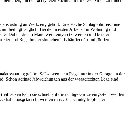
iten bemühen, um den geeigneten Fachmann für diese Arbeit zu finden.
malausrüstung an Werkzeug gehört. Eine solche Schlagbohrmaschine
gs nur bedingt tauglich. Bei den meisten Arbeiten in Wohnung und
d es Dübel, die im Mauerwerk eingesetzt werden und bei der
ter und Regalbretter sind ebenfalls häufiger Grund für den
ausstattung gehört. Selbst wenn ein Regal nur in der Garage, in der
 wird. Schon geringe Abweichungen aus der waagerechten Lage sind
eifbacken kann sie schnell auf die richtige Größe eingestellt werden
Wasserhahn ausgetauscht werden muss. Ein ständig tropfender