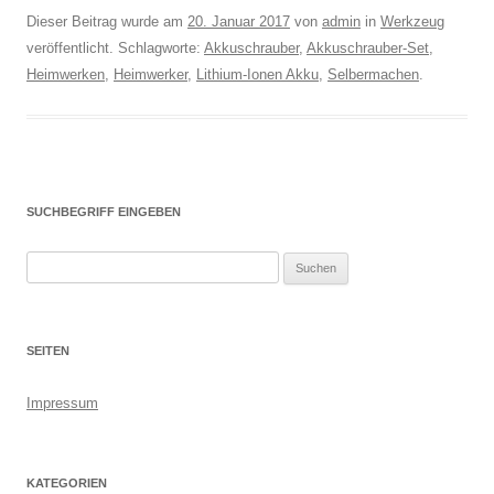
Dieser Beitrag wurde am
20. Januar 2017
von
admin
in
Werkzeug
veröffentlicht. Schlagworte:
Akkuschrauber
,
Akkuschrauber-Set
,
Heimwerken
,
Heimwerker
,
Lithium-Ionen Akku
,
Selbermachen
.
SUCHBEGRIFF EINGEBEN
S
u
c
h
SEITEN
e
n
Impressum
n
a
c
KATEGORIEN