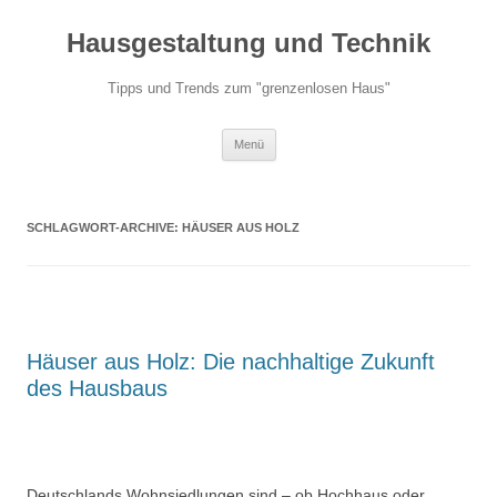
Hausgestaltung und Technik
Tipps und Trends zum "grenzenlosen Haus"
Zum
Menü
Inhalt
springen
SCHLAGWORT-ARCHIVE:
HÄUSER AUS HOLZ
Häuser aus Holz: Die nachhaltige Zukunft
des Hausbaus
Deutschlands Wohnsiedlungen sind – ob Hochhaus oder