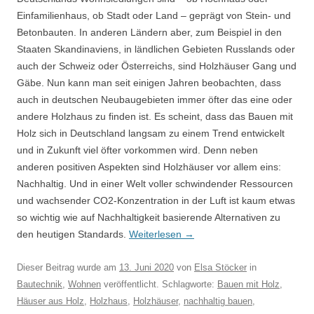
Einfamilienhaus, ob Stadt oder Land – geprägt von Stein- und
Betonbauten. In anderen Ländern aber, zum Beispiel in den
Staaten Skandinaviens, in ländlichen Gebieten Russlands oder
auch der Schweiz oder Österreichs, sind Holzhäuser Gang und
Gäbe. Nun kann man seit einigen Jahren beobachten, dass
auch in deutschen Neubaugebieten immer öfter das eine oder
andere Holzhaus zu finden ist. Es scheint, dass das Bauen mit
Holz sich in Deutschland langsam zu einem Trend entwickelt
und in Zukunft viel öfter vorkommen wird. Denn neben
anderen positiven Aspekten sind Holzhäuser vor allem eins:
Nachhaltig. Und in einer Welt voller schwindender Ressourcen
und wachsender CO2-Konzentration in der Luft ist kaum etwas
so wichtig wie auf Nachhaltigkeit basierende Alternativen zu
den heutigen Standards.
Weiterlesen
→
Dieser Beitrag wurde am
13. Juni 2020
von
Elsa Stöcker
in
Bautechnik
,
Wohnen
veröffentlicht. Schlagworte:
Bauen mit Holz
,
Häuser aus Holz
,
Holzhaus
,
Holzhäuser
,
nachhaltig bauen
,