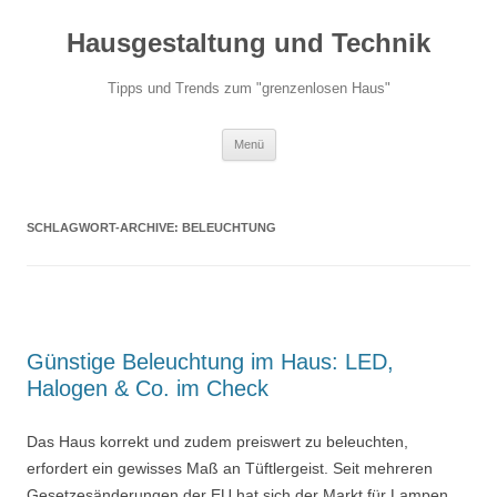
Hausgestaltung und Technik
Tipps und Trends zum "grenzenlosen Haus"
Zum
Menü
Inhalt
springen
SCHLAGWORT-ARCHIVE:
BELEUCHTUNG
Günstige Beleuchtung im Haus: LED,
Halogen & Co. im Check
Das Haus korrekt und zudem preiswert zu beleuchten,
erfordert ein gewisses Maß an Tüftlergeist. Seit mehreren
Gesetzesänderungen der EU hat sich der Markt für Lampen