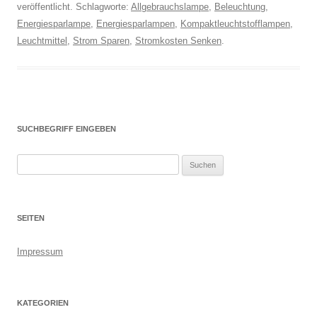
veröffentlicht. Schlagworte:
Allgebrauchslampe
,
Beleuchtung
,
Energiesparlampe
,
Energiesparlampen
,
Kompaktleuchtstofflampen
,
Leuchtmittel
,
Strom Sparen
,
Stromkosten Senken
.
SUCHBEGRIFF EINGEBEN
S
u
c
h
SEITEN
e
n
Impressum
n
a
c
KATEGORIEN
h