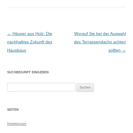
Beitrags-
←
Häuser aus Holz: Die
Worauf Sie bei der Auswahl
Navigation
nachhaltige Zukunft des
des Terrassendachs achten
Hausbaus
sollten
→
SUCHBEGRIFF EINGEBEN
S
u
c
h
SEITEN
e
n
Impressum
n