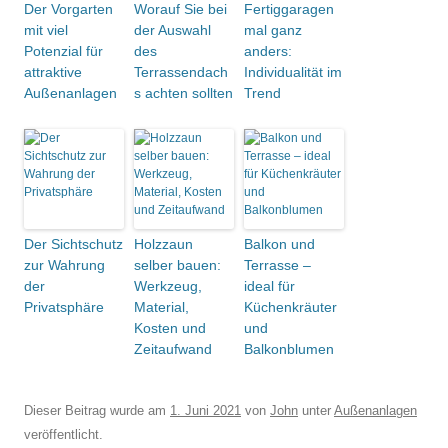
Der Vorgarten
Worauf Sie bei
Fertiggaragen
mit viel
der Auswahl
mal ganz
Potenzial für
des
anders:
attraktive
Terrassendach
Individualität im
Außenanlagen
s achten sollten
Trend
Der Sichtschutz
Holzzaun
Balkon und
zur Wahrung
selber bauen:
Terrasse –
der
Werkzeug,
ideal für
Privatsphäre
Material,
Küchenkräuter
Kosten und
und
Zeitaufwand
Balkonblumen
Dieser Beitrag wurde am
1. Juni 2021
von
John
unter
Außenanlagen
veröffentlicht.