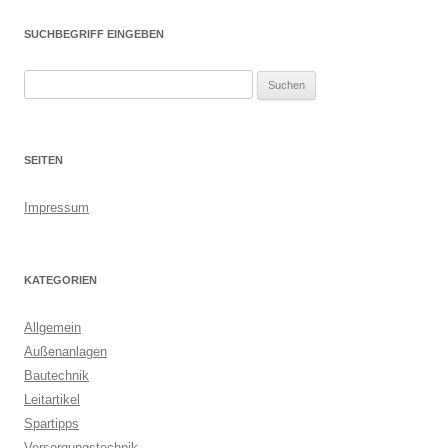
SUCHBEGRIFF EINGEBEN
S
u
c
h
SEITEN
e
n
Impressum
n
a
c
KATEGORIEN
h
:
Allgemein
Außenanlagen
Bautechnik
Leitartikel
Spartipps
Versorgungstechnik