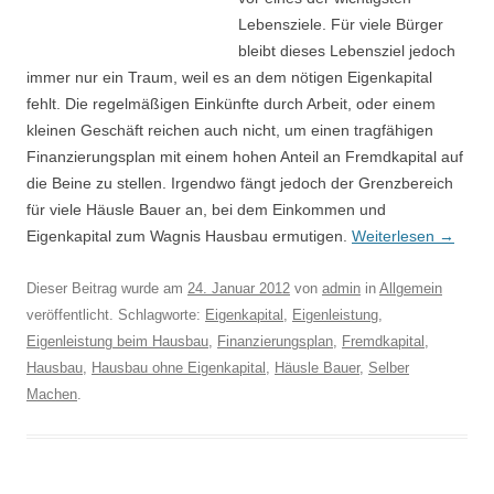
Lebensziele. Für viele Bürger
bleibt dieses Lebensziel jedoch
immer nur ein Traum, weil es an dem nötigen Eigenkapital
fehlt. Die regelmäßigen Einkünfte durch Arbeit, oder einem
kleinen Geschäft reichen auch nicht, um einen tragfähigen
Finanzierungsplan mit einem hohen Anteil an Fremdkapital auf
die Beine zu stellen. Irgendwo fängt jedoch der Grenzbereich
für viele Häusle Bauer an, bei dem Einkommen und
Eigenkapital zum Wagnis Hausbau ermutigen.
Weiterlesen
→
Dieser Beitrag wurde am
24. Januar 2012
von
admin
in
Allgemein
veröffentlicht. Schlagworte:
Eigenkapital
,
Eigenleistung
,
Eigenleistung beim Hausbau
,
Finanzierungsplan
,
Fremdkapital
,
Hausbau
,
Hausbau ohne Eigenkapital
,
Häusle Bauer
,
Selber
Machen
.