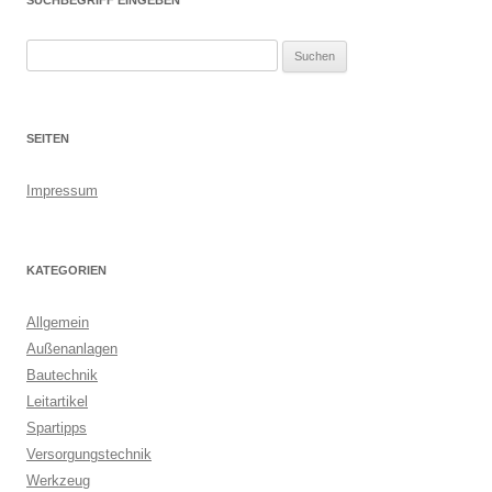
SUCHBEGRIFF EINGEBEN
S
u
c
h
SEITEN
e
n
Impressum
n
a
c
KATEGORIEN
h
:
Allgemein
Außenanlagen
Bautechnik
Leitartikel
Spartipps
Versorgungstechnik
Werkzeug